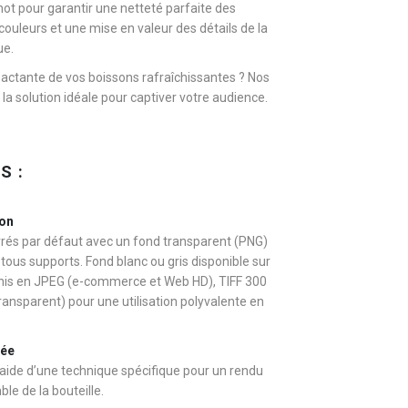
t pour garantir une netteté parfaite des
couleurs et une mise en valeur des détails de la
ue.
actante de vos boissons rafraîchissantes ? Nos
la solution idéale pour captiver votre audience.
S :
ion
rés par défaut avec un fond transparent (PNG)
r tous supports. Fond blanc ou gris disponible sur
rnis en JPEG (e-commerce et Web HD), TIFF 300
ransparent) pour une utilisation polyvalente en
cée
l’aide d’une technique spécifique pour un rendu
le de la bouteille.