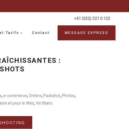
+41 (022) 321 0 123
et Tarifs
Contact
MESSAGE EXPRESS
AÎCHISSANTES :
KSHOTS
s
,
e-commerce
,
Ombre
,
Packshot
,
Photos
,
sion et pour le Web
,
Vin Blanc
Alternative:
SHOOTING