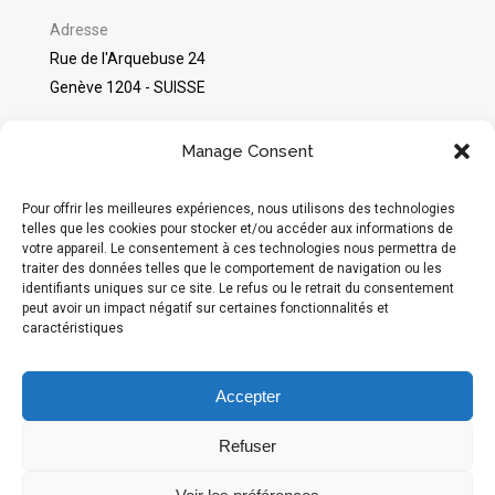
Adresse
Rue de l'Arquebuse 24
Genève 1204 - SUISSE
©
Packshot Pro
2025
Manage Consent
Avis sur Google
Pour offrir les meilleures expériences, nous utilisons des technologies
telles que les cookies pour stocker et/ou accéder aux informations de
votre appareil. Le consentement à ces technologies nous permettra de
Réseaux sociaux
traiter des données telles que le comportement de navigation ou les
identifiants uniques sur ce site. Le refus ou le retrait du consentement
Instagram
peut avoir un impact négatif sur certaines fonctionnalités et
caractéristiques
Moyens de paiement acceptés :
Accepter
Refuser
Hébergé en Suisse par
Infomaniak