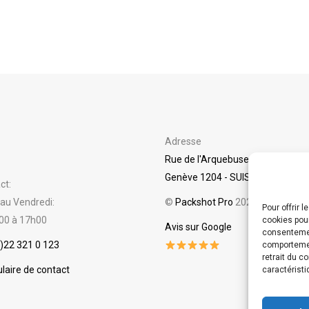
Adresse
Rue de l'Arquebuse 24
Genève 1204 - SUISSE
ct:
 au Vendredi:
©
Packshot Pro
2025
Pour offrir 
00 à 17h00
cookies pour
Avis sur Google
consentemen
)22 321 0 123
comportement
retrait du c
laire de contact
caractérist