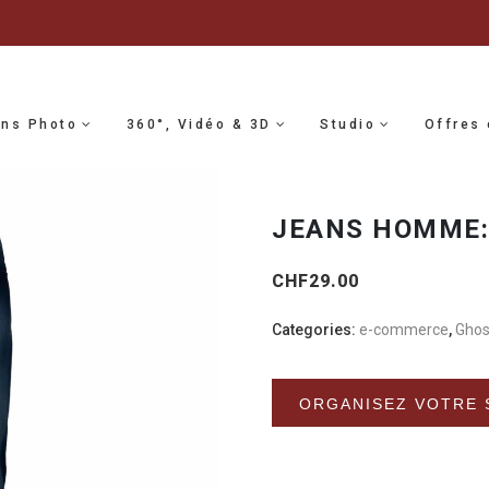
ons Photo
360°, Vidéo & 3D
Studio
Offres 
JEANS HOMME:
CHF
29.00
Categories:
e-commerce
,
Ghos
ORGANISEZ VOTRE 