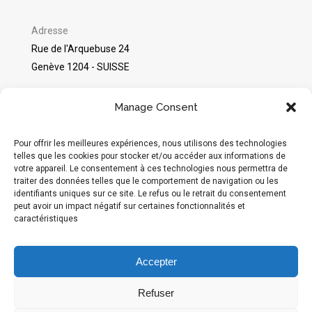
Adresse
Rue de l'Arquebuse 24
Genève 1204 - SUISSE
©
Packshot Pro
2025
Manage Consent
Avis sur Google
Pour offrir les meilleures expériences, nous utilisons des technologies
telles que les cookies pour stocker et/ou accéder aux informations de
votre appareil. Le consentement à ces technologies nous permettra de
Réseaux sociaux
traiter des données telles que le comportement de navigation ou les
identifiants uniques sur ce site. Le refus ou le retrait du consentement
Instagram
peut avoir un impact négatif sur certaines fonctionnalités et
caractéristiques
Moyens de paiement acceptés :
Accepter
Refuser
Hébergé en Suisse par
Infomaniak