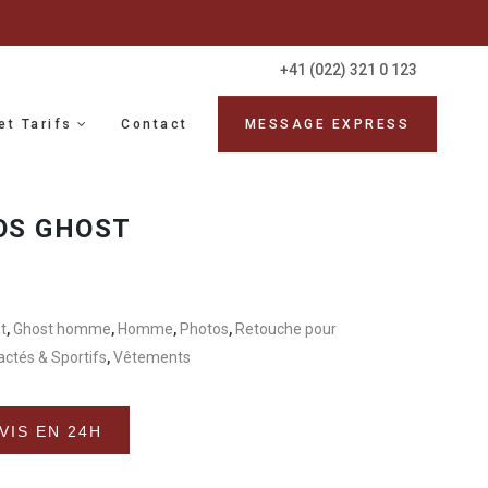
+41 (022) 321 0 123
et Tarifs
Contact
MESSAGE EXPRESS
OS GHOST
t
,
Ghost homme
,
Homme
,
Photos
,
Retouche pour
ctés & Sportifs
,
Vêtements
Alternative:
VIS EN 24H