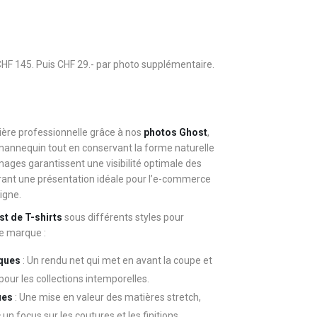
CHF 145. Puis CHF 29.- par photo supplémentaire.
ère professionnelle grâce à nos
photos Ghost
,
mannequin tout en conservant la forme naturelle
ages garantissent une visibilité optimale des
frant une présentation idéale pour l’e-commerce
igne.
t de T-shirts
sous différents styles pour
e marque :
iques
: Un rendu net qui met en avant la coupe et
pour les collections intemporelles.
ues
: Une mise en valeur des matières stretch,
un focus sur les coutures et les finitions.