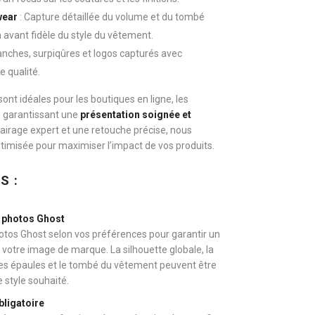
wear
: Capture détaillée du volume et du tombé
n avant fidèle du style du vêtement.
anches, surpiqûres et logos capturés avec
e qualité.
sont idéales pour les boutiques en ligne, les
, garantissant une
présentation soignée et
lairage expert et une retouche précise, nous
ptimisée pour maximiser l’impact de vos produits.
S :
s photos Ghost
tos Ghost selon vos préférences pour garantir un
votre image de marque. La silhouette globale, la
 des épaules et le tombé du vêtement peuvent être
e style souhaité.
bligatoire