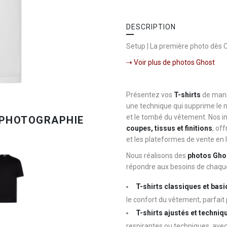
DESCRIPTION
Setup | La première photo dès 
⇢ Voir plus de photos Ghost
Présentez vos
T-shirts
de mani
une technique qui supprime le 
et le tombé du vêtement. Nos im
coupes, tissus et finitions
, of
et les plateformes de vente en l
Nous réalisons des
photos Ghos
répondre aux besoins de chaqu
T-shirts classiques et bas
le confort du vêtement, parfait 
T-shirts ajustés et techniq
respirantes ou techniques, avec 