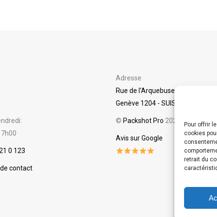
Adresse
Rue de l'Arquebuse 24
Genève 1204 - SUISSE
ndredi:
©
Packshot Pro
2025
Pour offrir 
17h00
cookies pour
Avis sur Google
consentemen
21 0 123
comportement
retrait du c
 de contact
caractérist
Ac