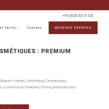
+41 (022) 321 0 123
et Tarifs
Contact
MESSAGE EXPRESS
OSMÉTIQUES : PREMIUM
,
Beauté + santé
,
Cosmétique
,
Cosmétiques
,
ot
,
e-commerce
,
Packshot
,
Photos
,
Retouche pour
Alternative: