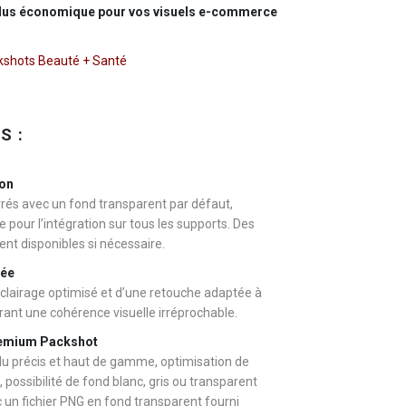
plus économique pour vos visuels e-commerce
kshots Beauté + Santé
S :
ion
rés avec un fond transparent par défaut,
le pour l’intégration sur tous les supports. Des
ent disponibles si nécessaire.
cée
éclairage optimisé et d’une retouche adaptée à
urant une cohérence visuelle irréprochable.
Premium Packshot
u précis et haut de gamme, optimisation de
, possibilité de fond blanc, gris ou transparent
c un fichier PNG en fond transparent fourni